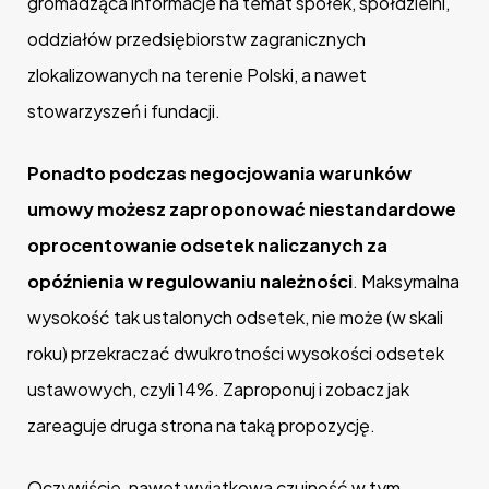
gromadząca informacje na temat spółek, spółdzielni,
oddziałów przedsiębiorstw zagranicznych
zlokalizowanych na terenie Polski, a nawet
stowarzyszeń i fundacji.
Ponadto podczas negocjowania warunków
umowy możesz zaproponować niestandardowe
oprocentowanie odsetek naliczanych za
opóźnienia w regulowaniu należności
. Maksymalna
wysokość tak ustalonych odsetek, nie może (w skali
roku) przekraczać dwukrotności wysokości odsetek
ustawowych, czyli 14%. Zaproponuj i zobacz jak
zareaguje druga strona na taką propozycję.
Oczywiście, nawet wyjątkowa czujność w tym