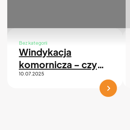
Bez kategorii
Windykacja
komornicza – czym
10.07.2025
jest i jak wygląda jej
przebieg?