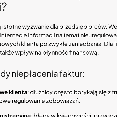
i?
ą istotne wyzwanie dla przedsiębiorców. W
Internecie informacji na temat nieuregulow
sowych klienta po zwykłe zaniedbania. Dla 
le także wpływ na płynność finansową.
y niepłacenia faktur:
we klienta
: dłużnicy często borykają się z 
nowe regulowanie zobowiązań.
nistracyjne
: błędy w księgowości, przeocz