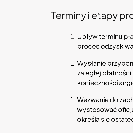
Terminy i etapy pr
Upływ terminu pła
proces odzyskiwa
Wysłanie przypom
zaległej płatności
konieczności ang
Wezwanie do zapła
wystosować oficja
określa się ostate