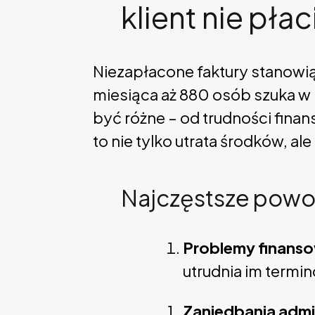
klient nie płac
Niezapłacone faktury stanowi
miesiąca aż 880 osób szuka w 
być różne – od trudności finan
to nie tylko utrata środków, a
Najczęstsze powod
Problemy finanso
utrudnia im termi
Zaniedbania admi