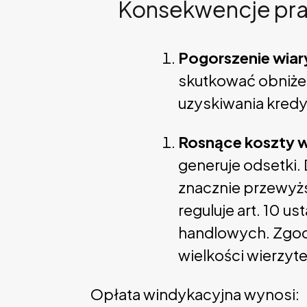
Konsekwencje praw
Pogorszenie wiar
skutkować obniżen
uzyskiwania kred
Rosnące koszty w
generuje odsetki.
znacznie przewyż
reguluje art. 10 
handlowych. Zgod
wielkości wierzyte
Opłata windykacyjna wynosi: