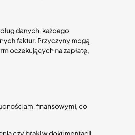
edług danych, każdego
anych faktur. Przyczyny mogą
firm oczekujących na zapłatę,
trudnościami finansowymi, co
enia czy braki w dokumentacji