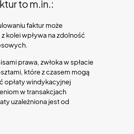
ur to m.in.:
gulowaniu faktur może
 z kolei wpływa na zdolność
esowych.
pisami prawa, zwłoka w spłacie
osztami, które z czasem mogą
ć opłaty windykacyjnej
ieniom w transakcjach
y uzależniona jest od