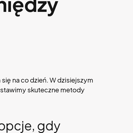
niędzy
się na co dzień. W dzisiejszym
edstawimy skuteczne metody
 opcje, gdy