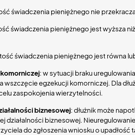
ość świadczenia pieniężnego nie przekracz
ść świadczenia pieniężnego jest wyższa niż 
tość świadczenia pieniężnego jest równa l
 komorniczej
: w sytuacji braku uregulowan
 wszczęcie egzekucji komorniczej. Dla dłu
celu zaspokojenia wierzytelności.
ziałalności biznesowej
: dłużnik może napo
j działalności biznesowej. Nieuregulowani
zyciela do zgłoszenia wniosku o upadłość t