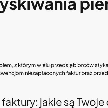
yskiwania pie
blem, z którym wielu przedsiębiorców styka 
ekwencjom niezapłaconych faktur oraz prz
faktury: jakie są Twoje