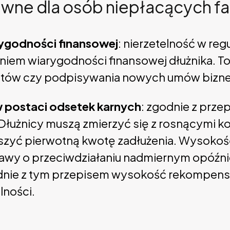
ne dla osób niepłacących fakt
ygodności finansowej
: nierzetelność w re
iem wiarygodności finansowej dłużnika. To
ytów czy podpisywania nowych umów bizn
 postaci odsetek karnych
: zgodnie z prze
 Dłużnicy muszą zmierzyć się z rosnącymi k
szyć pierwotną kwotę zadłużenia. Wysokoś
ustawy o przeciwdziałaniu nadmiernym opóźn
nie z tym przepisem wysokość rekompensat
lności.