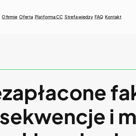
O firmie
Oferta
Platforma CC
Strefa wiedzy
FAQ
Kontakt
ezapłacone fa
sekwencje i 