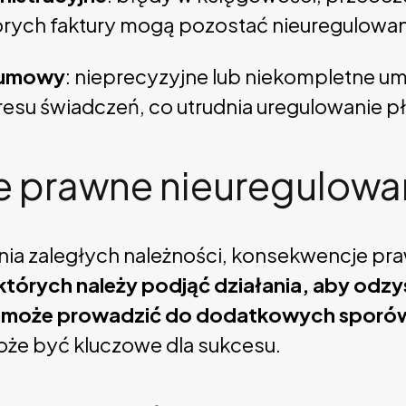
órych faktury mogą pozostać nieuregulowa
i umowy
: nieprecyzyjne lub niekompletne 
esu świadczeń, co utrudnia uregulowanie pł
 prawne nieuregulowan
ia zaległych należności, konsekwencje pr
których należy podjąć działania, aby odzy
w może prowadzić do dodatkowych sporó
oże być kluczowe dla sukcesu.