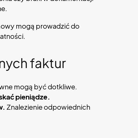
ne.
umowy mogą prowadzić do
atności.
ych faktur
awne mogą być dotkliwe.
skać pieniądze.
w.
Znalezienie odpowiednich