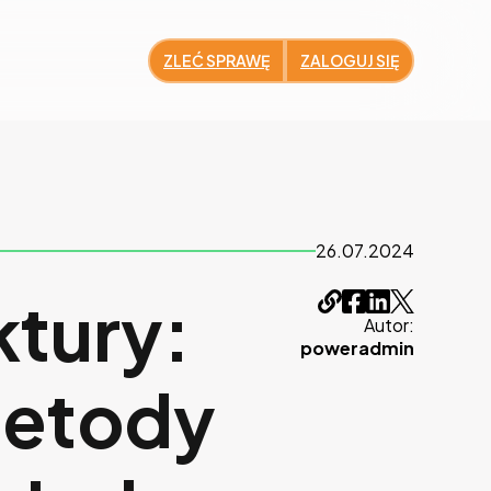
ZLEĆ SPRAWĘ
ZALOGUJ SIĘ
26.07.2024
ktury:
Autor:
poweradmin
metody