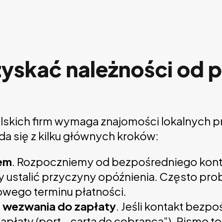
zyskać należności od p
alskich firm wymaga znajomości lokalnych 
ada się z kilku głównych kroków:
iem
. Rozpoczniemy od bezpośredniego kontak
y ustalić przyczyny opóźnienia. Często pro
nowego terminu płatności.
o wezwania do zapłaty
. Jeśli kontakt bezpo
płaty (port. „carta de cobrança”). Pismo to