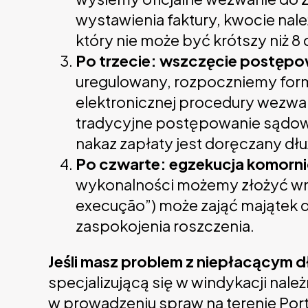
wystawienia faktury, kwocie nale
który nie może być krótszy niż 8
Po trzecie: wszczęcie postęp
uregulowany, rozpoczniemy form
elektronicznej procedury wezwania
tradycyjne postępowanie sądowe.
nakaz zapłaty jest doręczany dłu
Po czwarte: egzekucja komorn
wykonalności możemy złożyć wn
execução”) może zająć majątek d
zaspokojenia roszczenia.
Jeśli masz problem z niepłacącym d
specjalizującą się w windykacji nale
w prowadzeniu spraw na terenie Port