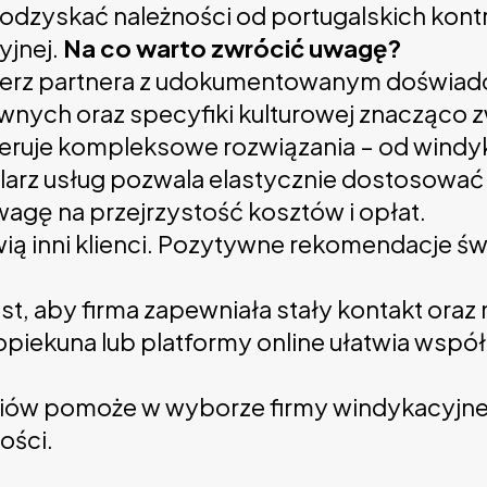
e odzyskać należności od portugalskich kon
yjnej.
Na co warto zwrócić uwagę?
ierz partnera z udokumentowanym doświadc
nych oraz specyfiki kulturowej znacząco z
 oferuje kompleksowe rozwiązania – od wind
arz usług pozwala elastycznie dostosować s
wagę na przejrzystość kosztów i opłat.
ią inni klienci. Pozytywne rekomendacje świ
est, aby firma zapewniała stały kontakt o
ekuna lub platformy online ułatwia współ
ów pomoże w wyborze firmy windykacyjnej w 
ości.