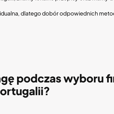
ywidualna, dlatego dobór odpowiednich me
agę podczas wyboru f
ortugalii?