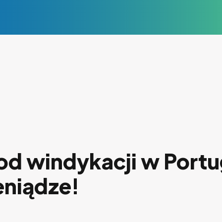
d windykacji w Portug
eniądze!