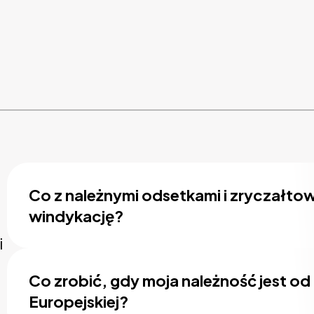
Co z należnymi odsetkami i zryczałto
windykację?
i
Co zrobić, gdy moja należność jest od
Europejskiej?