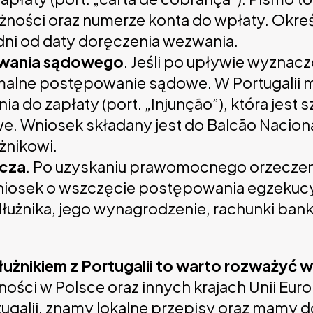
żności oraz numerze konta do wpłaty. Określ
 dni od daty doręczenia wezwania.
owania sądowego
. Jeśli po upływie wyznac
alne postępowanie sądowe. W Portugalii mo
 do zapłaty (port. „Injunção”), która jest 
 Wniosek składany jest do Balcão Nacional 
żnikowi.
icza
. Po uzyskaniu prawomocnego orzeczen
iosek o wszczęcie postępowania egzekucyj
łużnika, jego wynagrodzenie, rachunki ban
łużnikiem z Portugalii to warto rozważyć 
żności w Polsce oraz innych krajach Unii Eu
ugalii, znamy lokalne przepisy oraz mamy d