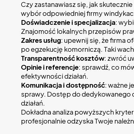
Czy zastanawiasz się, jak skuteczni
wybór odpowiedniej firmy windykac
Doświadczenie i specjalizacja
: wyb
Znajomość lokalnych przepisów praw
Zakres usług
: upewnij się, że firma
po egzekucję komorniczą. Taki wachl
Transparentność kosztów
: zwróć u
Opinie i referencje
: sprawdź, co mów
efektywności działań.
Komunikacja i dostępność
: ważne j
sprawy. Dostęp do dedykowanego opi
działań.
Dokładna analiza powyższych kryteri
profesjonalnie odzyska Twoje należn