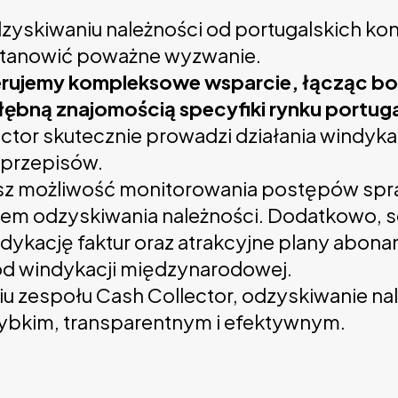
dzyskiwaniu należności od portugalskich k
 stanowić poważne wyzwanie.
oferujemy kompleksowe wsparcie, łącząc b
ębną znajomością specyfiki rynku portug
tor skutecznie prowadzi działania windyka
 przepisów.
esz możliwość monitorowania postępów spr
em odzyskiwania należności. Dodatkowo, s
ykację faktur oraz atrakcyjne plany abon
 od windykacji międzynarodowej.
u zespołu Cash Collector, odzyskiwanie na
ybkim, transparentnym i efektywnym.