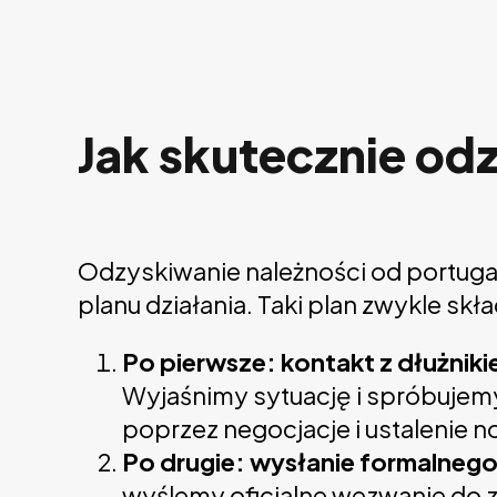
Jak skutecznie od
Odzyskiwanie należności od portug
planu działania. Taki plan zwykle skł
Po pierwsze: kontakt z dłużnik
Wyjaśnimy sytuację i spróbujem
poprzez negocjacje i ustalenie 
Po drugie: wysłanie formalneg
wyślemy oficjalne wezwanie do za