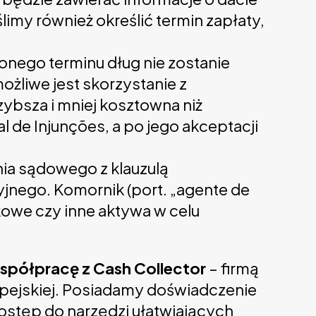
imy również określić termin zapłaty,
zonego terminu dług nie zostanie
żliwe jest skorzystanie z
szybsza i mniej kosztowna niż
de Injunções, a po jego akceptacji
ia sądowego z klauzulą
nego. Komornik (port. „agente de
kowe czy inne aktywa w celu
współpracę z Cash Collector
– firmą
ropejskiej. Posiadamy doświadczenie
ostęp do narzędzi ułatwiających