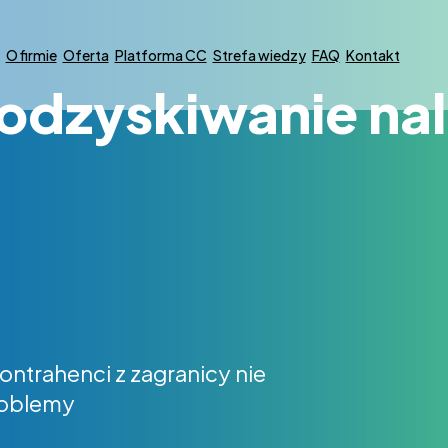
O firmie
Oferta
Platforma CC
Strefa wiedzy
FAQ
Kontakt
odzyskiwanie nal
ontrahenci z zagranicy nie
roblemy