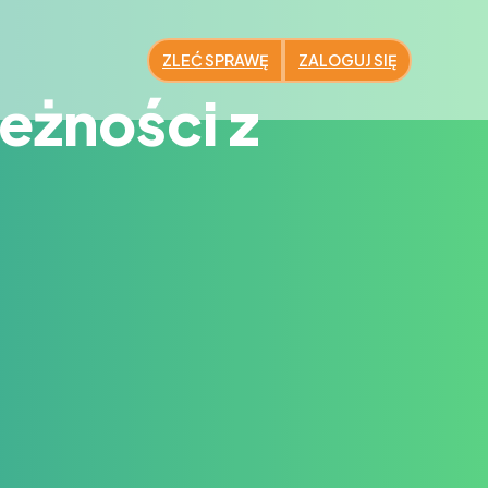
ZLEĆ SPRAWĘ
ZALOGUJ SIĘ
eżności z