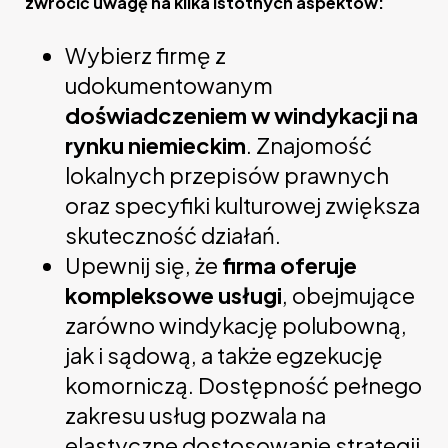
zwrócić uwagę na kilka istotnych aspektów:
Wybierz firmę z
udokumentowanym
doświadczeniem w windykacji na
rynku niemieckim
. Znajomość
lokalnych przepisów prawnych
oraz specyfiki kulturowej zwiększa
skuteczność działań.
Upewnij się, że
firma oferuje
kompleksowe usługi
, obejmujące
zarówno windykację polubowną,
jak i sądową, a także egzekucję
komorniczą. Dostępność pełnego
zakresu usług pozwala na
elastyczne dostosowanie strategii