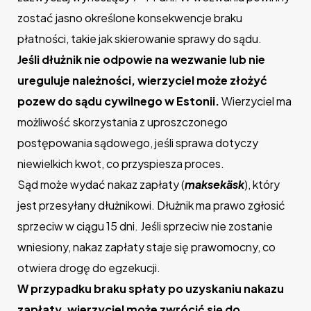
zostać jasno określone konsekwencje braku
płatności, takie jak skierowanie sprawy do sądu.
Jeśli dłużnik nie odpowie na wezwanie lub nie
ureguluje należności, wierzyciel może złożyć
pozew do sądu cywilnego w Estonii.
Wierzyciel ma
możliwość skorzystania z uproszczonego
postępowania sądowego, jeśli sprawa dotyczy
niewielkich kwot, co przyspiesza proces.
Sąd może wydać nakaz zapłaty (
maksekäsk
), który
jest przesyłany dłużnikowi. Dłużnik ma prawo zgłosić
sprzeciw w ciągu 15 dni. Jeśli sprzeciw nie zostanie
wniesiony, nakaz zapłaty staje się prawomocny, co
otwiera drogę do egzekucji.
W przypadku braku spłaty po uzyskaniu nakazu
zapłaty, wierzyciel może zwrócić się do