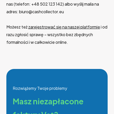
nas (telefon: +48 502 123 142​) albo wyślij maila na
adres: biuro@cashcollector.eu​
Możesz też
zarejestrować się na naszej platformie
i od
razu zgłosić sprawę – wszystko bez zbędnych
formalności i w całkowicie online.
Rozwiążemy Twoje problemy
Masz niezapłacone