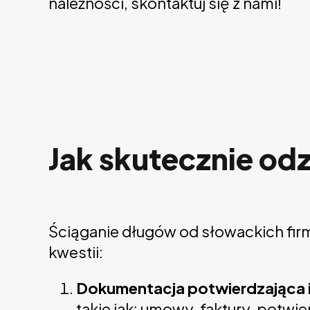
należności, skontaktuj się z nami!
Jak skutecznie od
Ściąganie długów od słowackich firm
kwestii:
Dokumentacja potwierdzająca i
takie jak: umowy, faktury, potw