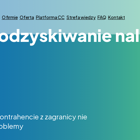
O firmie
Oferta
Platforma CC
Strefa wiedzy
FAQ
Kontakt
odzyskiwanie nal
ontrahencie z zagranicy nie
roblemy