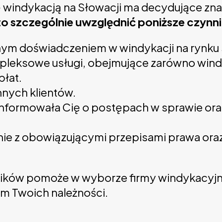
ię windykacją na Słowacji ma decydujące zn
o szczególnie uwzględnić poniższe czynni
ym doświadczeniem w windykacji na rynku
ompleksowe usługi, obejmujące zarówno win
płat.
nnych klientów.
e informowała Cię o postępach w sprawie ora
odnie z obowiązującymi przepisami prawa o
ków pomoże w wyborze firmy windykacyjnej 
em Twoich należności.