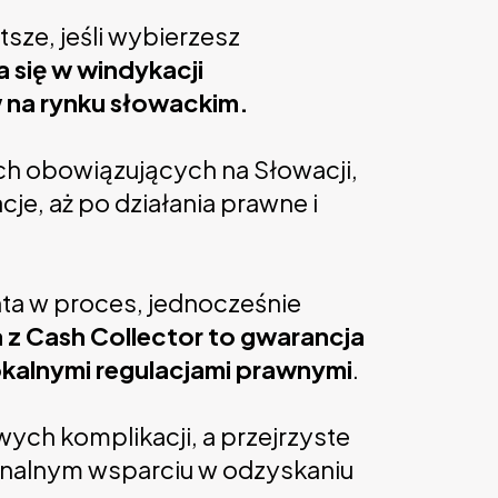
sze, jeśli wybierzesz
 się w windykacji
 na rynku słowackim.
ch obowiązujących na Słowacji,
e, aż po działania prawne i
enta w proces, jednocześnie
z Cash Collector to gwarancja
okalnymi regulacjami prawnymi
.
ych komplikacji, a przejrzyste
sjonalnym wsparciu w odzyskaniu