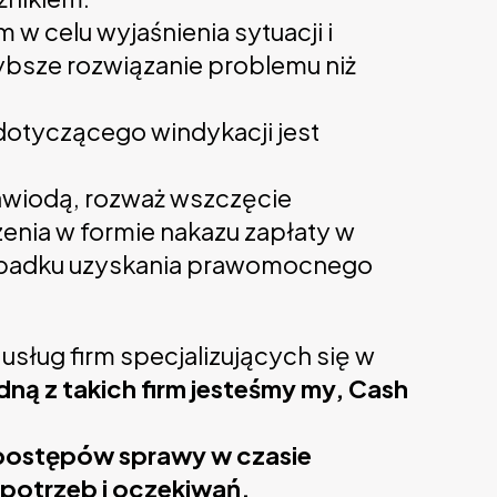
m w celu wyjaśnienia sytuacji i
ybsze rozwiązanie problemu niż
dotyczącego windykacji jest
awiodą, rozważ wszczęcie
nia w formie nakazu zapłaty w
zypadku uzyskania prawomocnego
sług firm specjalizujących się w
dną z takich firm jesteśmy my, Cash
a postępów sprawy w czasie
potrzeb i oczekiwań.