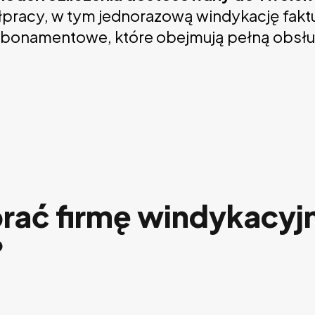
racy, w tym jednorazową windykację faktur
abonamentowe, które obejmują pełną obsług
rać firmę windykacyjn
?