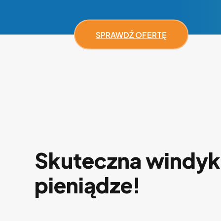
SPRAWDŹ OFERTĘ
Skuteczna windyka
pieniądze!