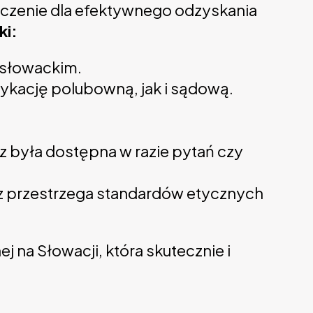
aczenie dla efektywnego odzyskania
ki:
 słowackim.
dykację polubowną, jak i sądową.
z była dostępna w razie pytań czy
raz przestrzega standardów etycznych
na Słowacji, która skutecznie i