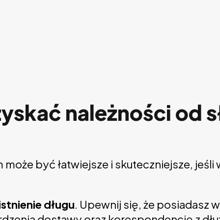
zyskać należności od 
 może być łatwiejsze i skuteczniejsze, jeś
stnienie długu
. Upewnij się, że posiadasz
ierdzenia dostawy oraz korespondencję z dłu