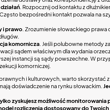
działań
. Rozpocznij od kontaktu z dłużnikie
 Często bezpośredni kontakt pozwala na sz
y i prawo
. Zrozumienie słowackiego prawa 
 długów.
cja komornicza
. Jeśli polubowne metody z
acji sądem właściwym dla wydania orzecze
szej instancji są sądy powszechne. W pr
ekucji komorniczej.
rawnych i kulturowych, warto skorzystać z u
mają doświadczenie na rynku słowackim.
Je
e tylko zyskujesz możliwość monitorowani
odel rozliczenia dostosowany do Twoich 