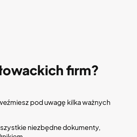
słowackich firm?
li weźmiesz pod uwagę kilka ważnych
 wszystkie niezbędne dokumenty,
żnikiem.