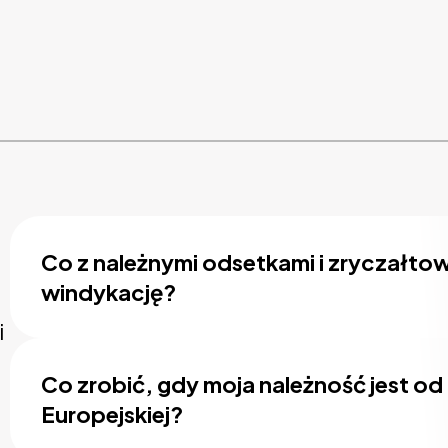
Co z należnymi odsetkami i zryczałto
windykację?
i
Co zrobić, gdy moja należność jest od
Europejskiej?