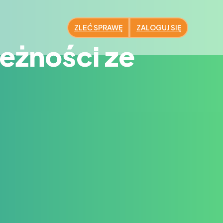
ZLEĆ SPRAWĘ
ZALOGUJ SIĘ
eżności ze