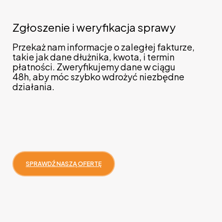
Zgłoszenie i weryfikacja sprawy
Dz
Przekaż nam informacje o zaległej fakturze,
Je
takie jak dane dłużnika, kwota, i termin
na
płatności. Zweryfikujemy dane w ciągu
pr
48h, aby móc szybko wdrożyć niezbędne
po
działania.
wi
SPRAWDŹ NASZĄ OFERTĘ