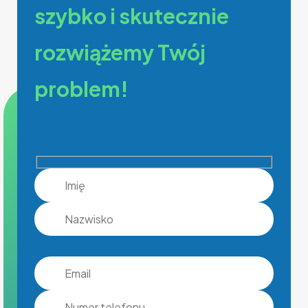
szybko i skutecznie
rozwiążemy Twój
problem!