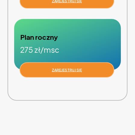
ZAREJESTRUJ SIĘ
Plan roczny
275 zł/msc
ZAREJESTRUJ SIĘ