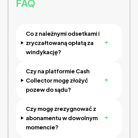
FAQ
Co z należnymi odsetkami i
+
zryczałtowaną opłatą za
windykację?
Czy na platformie Cash
+
Collector mogę złożyć
pozew do sądu?
Czy mogę zrezygnować z
+
abonamentu w dowolnym
momencie?